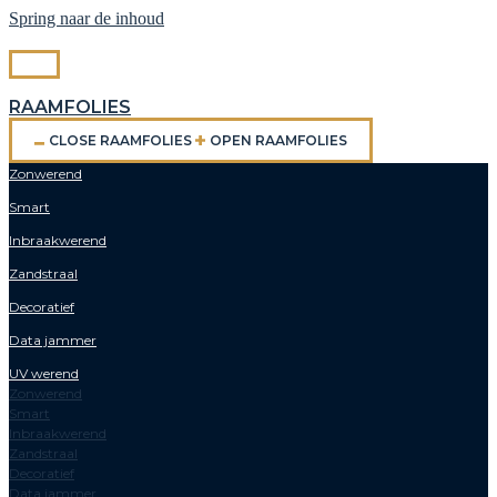
Spring naar de inhoud
RAAMFOLIES
CLOSE RAAMFOLIES
OPEN RAAMFOLIES
Zonwerend
Smart
Inbraakwerend
Zandstraal
Decoratief
Data jammer
UV werend
Zonwerend
Smart
Inbraakwerend
Zandstraal
Decoratief
Data jammer