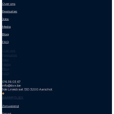
Over ons
Realisaties
Jobs
Media
Blog
FAQ
Over ons
Realisaties
Jobs
Media
Blog
FAQ
016 36 03 67
info@bvx.be
9de Liniestraat 13D 3200 Aarschot
RAAMFOLIES
Zonwerend
Smart