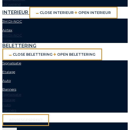
UV werend
INTERIEUR
CLOSE INTERIEUR
OPEN INTERIEUR
3M DI-NOC
Airtex
3M DI-NOC
Airtex
BELETTERING
CLOSE BELETTERING
OPEN BELETTERING
Signalisatie
Etalage
Auto
Banners
Signalisatie
Etalage
Auto
Banners
ADVIESGESPREK?