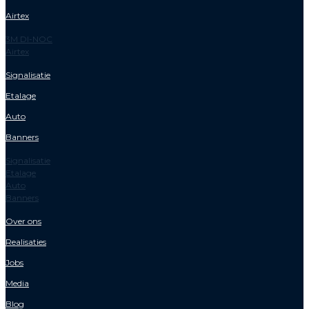
Airtex
3M DI-NOC
Airtex
Signalisatie
Etalage
Auto
Banners
Signalisatie
Etalage
Auto
Banners
Over ons
Realisaties
Jobs
Media
Blog