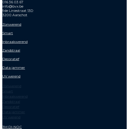
016 36 03 67
info@bvx.be
9de Liniestraat 13D
3200 Aarschot
Zonwerend
Smart
Inbraakwerend
Zandstraal
Decoratief
Data jammer
UV werend
Zonwerend
Smart
Inbraakwerend
Zandstraal
Decoratief
Data jammer
UV werend
3M DI-NOC