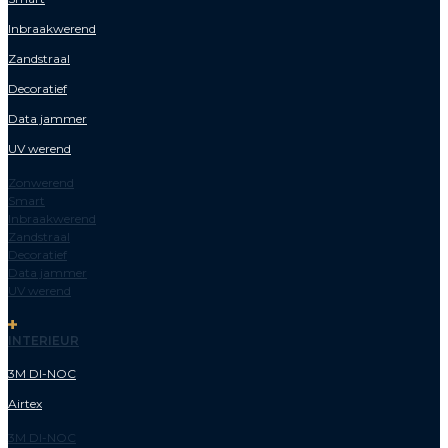
Inbraakwerend
Zandstraal
Decoratief
Data jammer
UV werend
Zonwerend
Smart
Inbraakwerend
Zandstraal
Decoratief
Data jammer
UV werend
INTERIEUR
3M DI-NOC
Airtex
3M DI-NOC