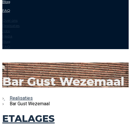
Blog
FAQ
Over ons
Realisaties
Jobs
Media
Blog
FAQ
Bar Gust Wezemaal
Realisaties
Bar Gust Wezemaal
ETALAGES