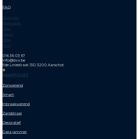
FAQ
Over ons
Realisaties
Jobs
Media
Blog
FAQ
016 36 03 67
info@bvx.be
9de Liniestraat 13D 3200 Aarschot
RAAMFOLIES
Zonwerend
Smart
Inbraakwerend
Zandstraal
Decoratief
Data jammer