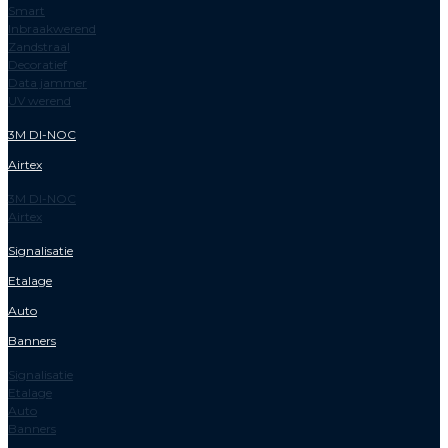
Smart
Inbraakwerend
Zandstraal
Decoratief
Data jammer
UV werend
3M DI-NOC
Airtex
3M DI-NOC
Airtex
Signalisatie
Etalage
Auto
Banners
Signalisatie
Etalage
Auto
Banners