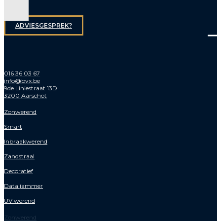
ADVIESGESPREK?
016 36 03 67
info@bvx.be
9de Liniestraat 13D
3200 Aarschot
Zonwerend
Smart
Inbraakwerend
Zandstraal
Decoratief
Data jammer
UV werend
Zonwerend