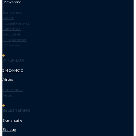
UV werend
Zonwerend
Smart
Inbraakwerend
Zandstraal
Decoratief
Data jammer
UV werend
INTERIEUR
3M DI-NOC
Airtex
3M DI-NOC
Airtex
BELETTERING
Signalisatie
Etalage