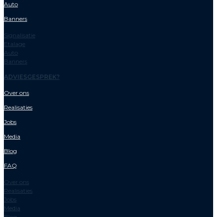
Auto
Banners
Signalisatie
Etalage
Auto
Banners
ADVIESGESPREK?
Over ons
Realisaties
Jobs
Media
Blog
FAQ
Over ons
Realisaties
Jobs
Media
Blog