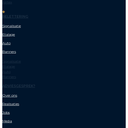
Airtex
BELETTERING
Signalisatie
Etalage
Auto
Banners
Signalisatie
Etalage
Auto
Banners
ADVIESGESPREK?
Over ons
Realisaties
Jobs
Media